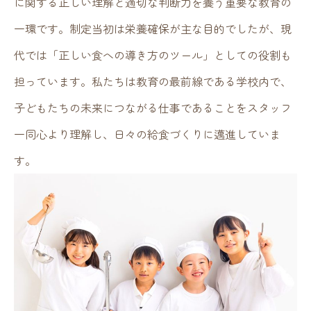
に関する正しい理解と適切な判断力を養う重要な教育の
当社の特徴
一環です。制定当初は栄養確保が主な目的でしたが、現
代では「正しい食への導き方のツール」としての役割も
採用情報
担っています。私たちは教育の最前線である学校内で、
子どもたちの未来につながる仕事であることをスタッフ
一同心より理解し、日々の給食づくりに邁進していま
企業情報
す。
お問い合わせ
旧サイト