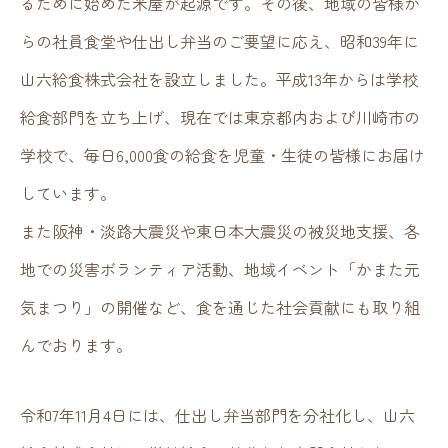
るために始めた米屋が起源です。その後、地域の皆様か
当社の特徴
らの社員食堂や仕出し弁当のご要望に応え、昭和39年に
山六給食株式会社を設立しました。平成13年からは学校
採用情報
給食部門を立ち上げ、現在では東京都内および川崎市の
学校で、毎日6,000食の給食を児童・生徒の皆様にお届け
しています。
企業情報
また阪神・淡路大震災や東日本大震災の被災地支援、各
地での災害ボランティア活動、地域イベント「かまた元
お問い合わせ
気まつり」の開催など、食を通じた社会貢献にも取り組
んでおります。
旧サイト
令和7年11月4日には、仕出し弁当部門を分社化し、山六